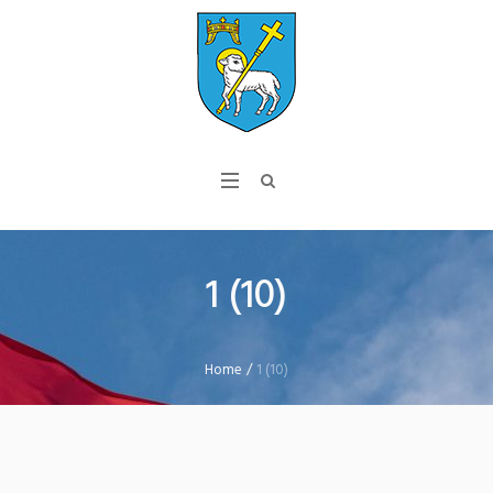
1 (10)
Home
/
1 (10)