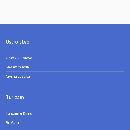
Ustrojstvo
Gradska uprava
Savjet mladih
Civilna zaštita
Turizam
Turizam u Kninu
Brošura