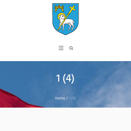
1 (4)
Home
/
1 (4)