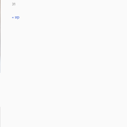
31
« srp