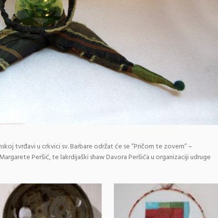
ninskoj tvrđavi u crkvici sv. Barbare održat će se ”Pričom te zovem” –
 Margarete Peršić, te lakrdijaški shaw Davora Peršića u organizaciji udruge