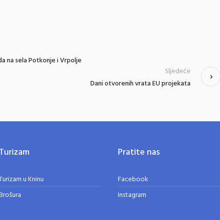
a na sela Potkonje i Vrpolje
Sljedeće
Dani otvorenih vrata EU projekata
Turizam
Pratite nas
Turizam u Kninu
Facebook
Brošura
Instagram