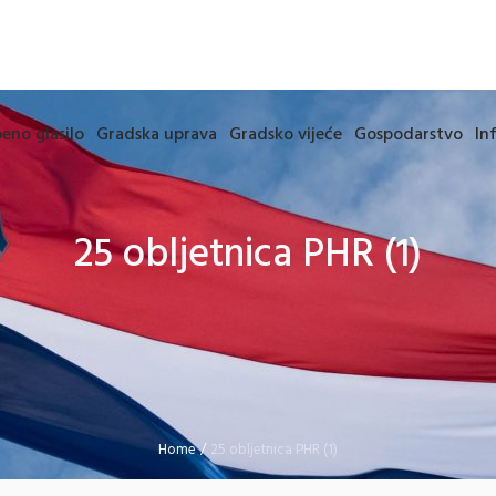
eno glasilo
Gradska uprava
Gradsko vijeće
Gospodarstvo
In
25 obljetnica PHR (1)
Home
/
25 obljetnica PHR (1)