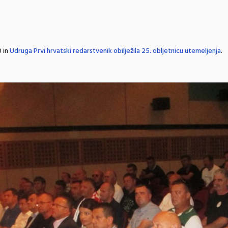
 in
Udruga Prvi hrvatski redarstvenik obilježila 25. obljetnicu utemeljenja
.