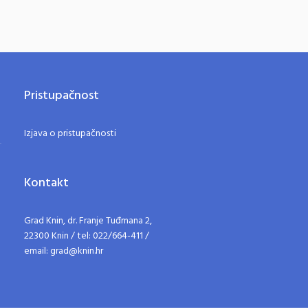
Pristupačnost
Izjava o pristupačnosti
Kontakt
Grad Knin, dr. Franje Tuđmana 2,
22300 Knin / tel: 022/664-411 /
email: grad@knin.hr