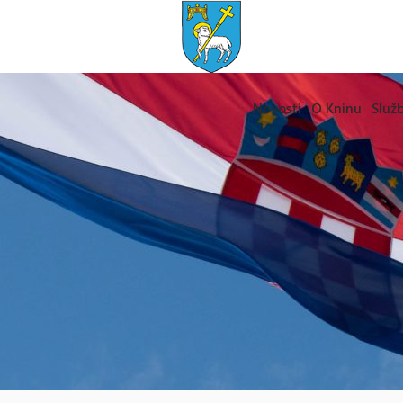
Novosti
O Kninu
Služb