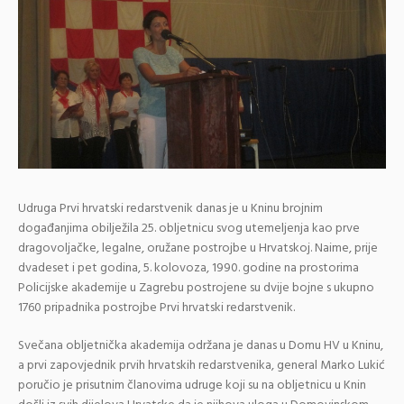
Udruga Prvi hrvatski redarstvenik danas je u Kninu brojnim
događanjima obilježila 25. obljetnicu svog utemeljenja kao prve
dragovoljačke, legalne, oružane postrojbe u Hrvatskoj. Naime, prije
dvadeset i pet godina, 5. kolovoza, 1990. godine na prostorima
Policijske akademije u Zagrebu postrojene su dvije bojne s ukupno
1760 pripadnika postrojbe Prvi hrvatski redarstvenik.
Svečana obljetnička akademija održana je danas u Domu HV u Kninu,
a prvi zapovjednik prvih hrvatskih redarstvenika, general Marko Lukić
poručio je prisutnim članovima udruge koji su na obljetnicu u Knin