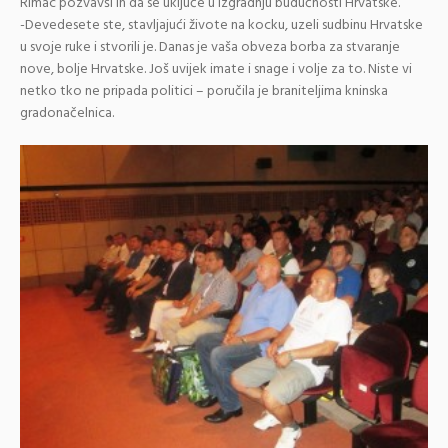
Rimac pozvavši ih da se uključe u izgradnju budućnosti Hrvatske.
-Devedesete ste, stavljajući živote na kocku, uzeli sudbinu Hrvatske
u svoje ruke i stvorili je. Danas je vaša obveza borba za stvaranje
nove, bolje Hrvatske. Još uvijek imate i snage i volje za to. Niste vi
netko tko ne pripada politici – poručila je braniteljima kninska
gradonačelnica.