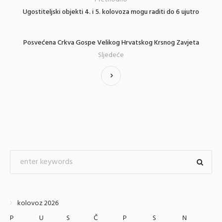
Ugostiteljski objekti 4. i 5. kolovoza mogu raditi do 6 ujutro
Posvećena Crkva Gospe Velikog Hrvatskog Krsnog Zavjeta
Sljedeće
kolovoz 2026
P
U
S
Č
P
S
N