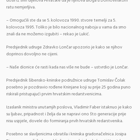
došli iz svih dijelova Hrvatske da je njihova uloga u Domovinskom
ratu nemjerljiva.
– Omogućili ste da se 5. kolovoza 1990. stvore temelji za 5.
kolovoza 1995. Toliko je bilo nacionalnog naboja u vama da smo
znali da ne možemo izgubiti – rekao je Lukić.
Predsjednik udruge Zdravko Lončar upozorio je kako se njihov
doprinos dovoljno ne cijeni.
– Naše dionice će rasti kada nas više ne bude – ustvrdio je Lončar.
Predsjednik šibensko-kninske podružnice udruge Tomislav Čolak
posebno je pozdravio rođene Kninjane koji su prije 25 godina puno
riskirali pristupajući prvim hrvatskim redarstvenicima.
Izaslanik ministra unutarnjih poslova, Vladimir Faber istaknuo je kako
su ljubav, pripadnost i želja da se napravi ono što generacije prije
nisu uspjele, dovele do formiranja prvih hrvatskih redarstvenika.
Posebno se slavljenicima obratila i kninska gradonačelnica Josipa