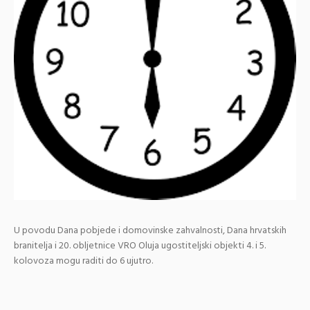
U povodu Dana pobjede i domovinske zahvalnosti, Dana hrvatskih
branitelja i 20. obljetnice VRO Oluja ugostiteljski objekti 4. i 5.
kolovoza mogu raditi do 6 ujutro.