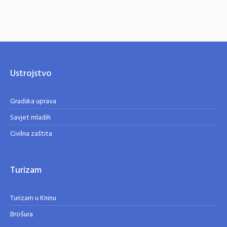
Ustrojstvo
Gradska uprava
Savjet mladih
Civilna zaštita
Turizam
Turizam u Kninu
Brošura