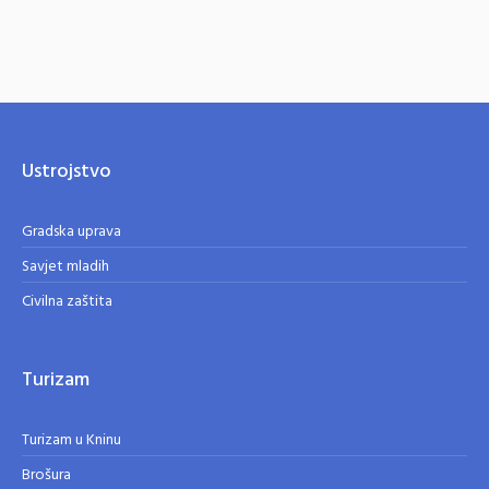
Ustrojstvo
Gradska uprava
Savjet mladih
Civilna zaštita
Turizam
Turizam u Kninu
Brošura