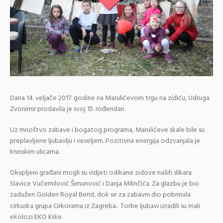
Dana 14. veljače 2017. godine na Marulićevom trgu na zidiću, Udruga
Zvonimir proslavila je svoj 15. rođendan.
Uz mnoštvo zabave i bogatog programa, Marulićeve skale bile su
preplavljene ljubavlju i veseljem. Pozitivna energija odzvanjala je
kninskim ulicama.
Okupljeni građani mogli su vidjeti oslikane zidove naših slikara
Slavice Vučemilović Šimunović i Darija Milinčića. Za glazbu je bio
zadužen Golden Royal Bend, dok se za zabavni dio pobrinula
cirkuska grupa Cirkorama iz Zagreba
Torbe ljubavi izradili su mali
.
ekolozi EKO Krke.