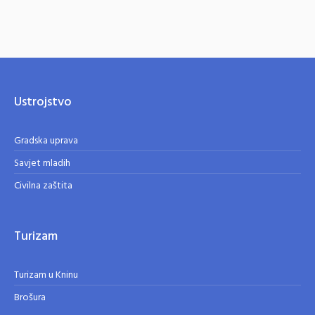
Ustrojstvo
Gradska uprava
Savjet mladih
Civilna zaštita
Turizam
Turizam u Kninu
Brošura