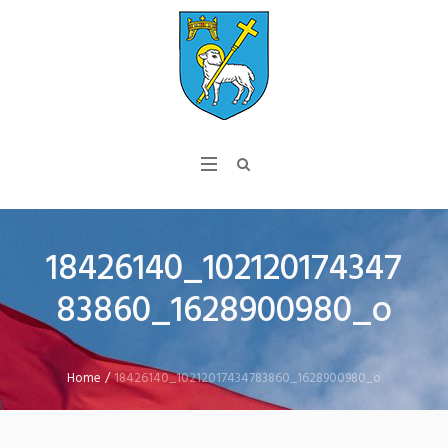
18426140_102120174347
83860_1628900980_o
Home
/
18426140_10212017434783860_1628900980_o