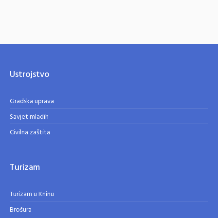
Ustrojstvo
Gradska uprava
Savjet mladih
Civilna zaštita
Turizam
Turizam u Kninu
Brošura