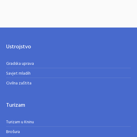
Ustrojstvo
Gradska uprava
Savjet mladih
Civilna zaštita
Turizam
Turizam u Kninu
Brošura