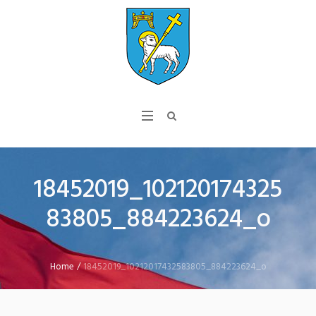
18452019_102120174325
83805_884223624_o
Home
/
18452019_10212017432583805_884223624_o