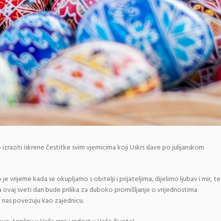
zraziti iskrene čestitke svim vjernicima koji Uskrs slave po julijanskom
je vrijeme kada se okupljamo s obitelji i prijateljima, dijelimo ljubav i mir, te
a ovaj sveti dan bude prilika za duboko promišljanje o vrijednostima
je nas povezuju kao zajednicu.