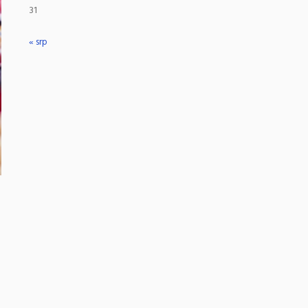
31
« srp