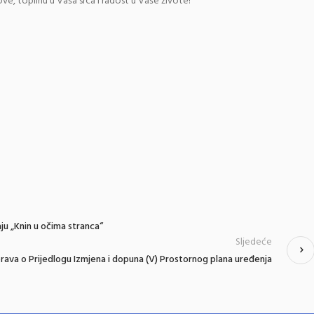
e, toplinu u Vaša srca i radost u Vaše živote!
ju „Knin u očima stranca“
Sljedeće
rava o Prijedlogu Izmjena i dopuna (V) Prostornog plana uređenja