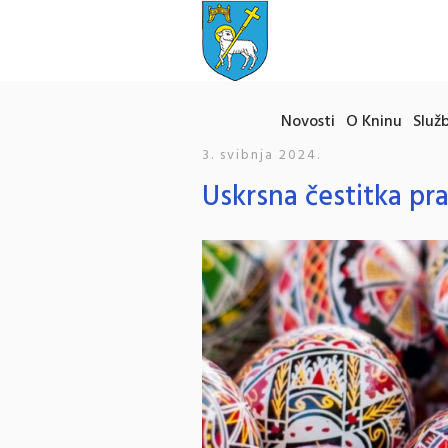
Novosti
O Kninu
Služb
3. svibnja 2024.
Uskrsna čestitka pr