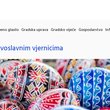
eno glasilo
Gradska uprava
Gradsko vijeće
Gospodarstvo
In
avoslavnim vjernicima