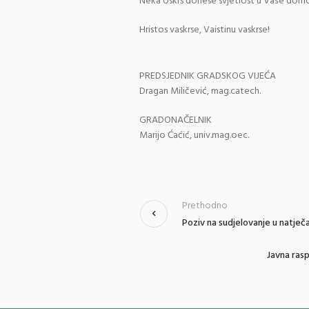
Neka Uskrs donese svjetlost u Vaše domov
Hristos vaskrse, Vaistinu vaskrse!
PREDSJEDNIK GRADSKOG VIJEĆA
Dragan Miličević, mag.catech.
GRADONAČELNIK
Marijo Ćaćić, univ.mag.oec.
Prethodno
Poziv na sudjelovanje u natječa
Javna rasp