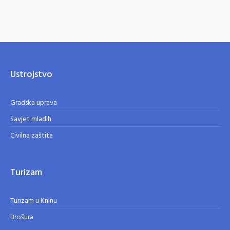
Ustrojstvo
Gradska uprava
Savjet mladih
Civilna zaštita
Turizam
Turizam u Kninu
Brošura