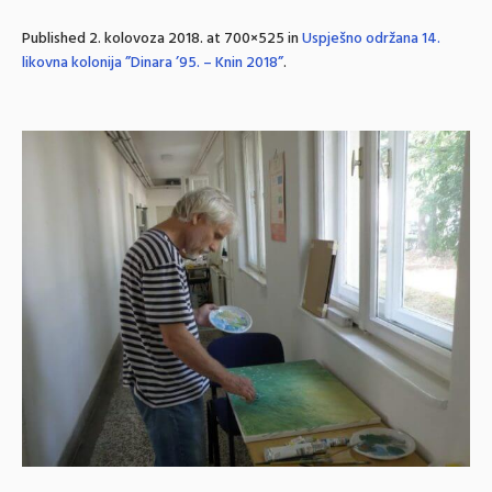
Published
2. kolovoza 2018.
at 700×525 in
Uspješno održana 14.
likovna kolonija ”Dinara ’95. – Knin 2018”
.