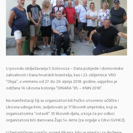
U povodu obilježavanja 5. kolovoza – Dana pobjede i domovinske
zahvalnosti i Dana hrvatskih branitelja, kao i 23. obljetnice VRO
”Oluja”, u vremenu od 27. do 29. srpnja 2018. godine, uspješno je
održana 14. Likovna kolonija ”DINARA ’95. – KNIN 2018”.
Na manifestaciji čiji su organizatori bili Pučko otvoreno učilište i
Likovna udruga Knin, sudjelovalo je 17 likovnih umjetnika, koji su
organizatorima ”ostavili” 35 likovnih djela, a koja će po odluci
organizatora biti darovana Župi Sv. Ante (za orgulje u Crkvi GVHKZ).
U fantastičnom ozračju, pored slikanja, bilo je mjesta i za druženje,