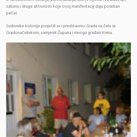
zabavu i druge aktivnosti koje ovoj manifestaciji daju poseban
pečat.
Sudionike kolonije posjetili su i predstavnici Grada na čelu sa
Gradonačelnikom, zamjenik Župana i mnogu građani Knina.