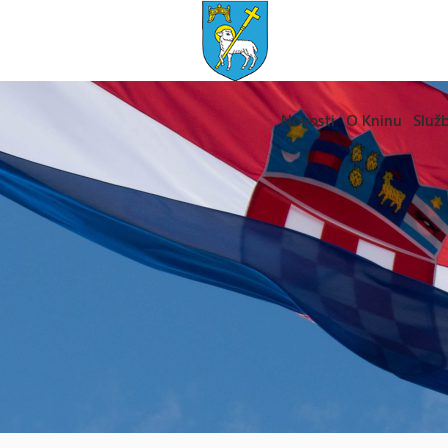
Novosti
O Kninu
Služb