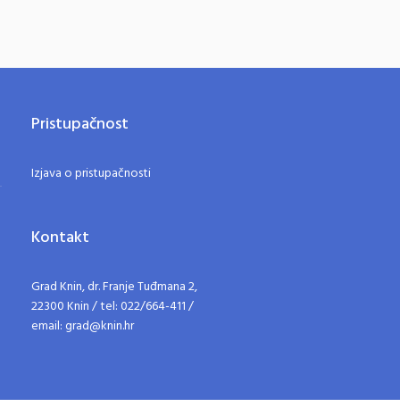
Pristupačnost
Izjava o pristupačnosti
Kontakt
Grad Knin, dr. Franje Tuđmana 2,
22300 Knin / tel: 022/664-411 /
email: grad@knin.hr