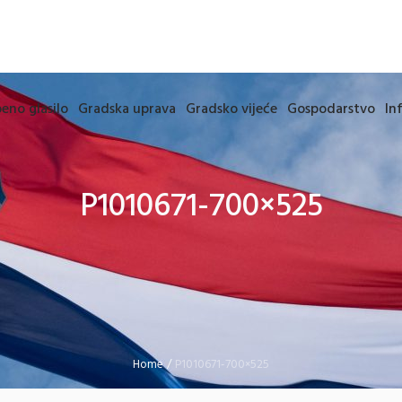
eno glasilo
Gradska uprava
Gradsko vijeće
Gospodarstvo
In
P1010671-700×525
Home
/
P1010671-700×525