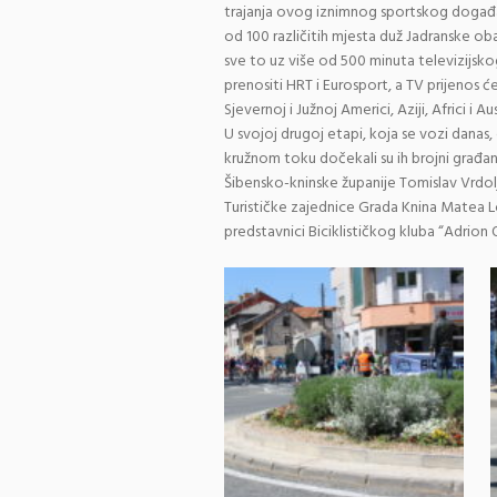
trajanja ovog iznimnog sportskog događaja,
od 100 različitih mjesta duž Jadranske oba
sve to uz više od 500 minuta televizijsko
prenositi HRT i Eurosport, a TV prijenos će
Sjevernoj i Južnoj Americi, Aziji, Africi i 
U svojoj drugoj etapi, koja se vozi danas, 
kružnom toku dočekali su ih brojni građani
Šibensko-kninske županije Tomislav Vrdolj
Turističke zajednice Grada Knina Matea Loz
predstavnici Biciklističkog kluba “Adrion 