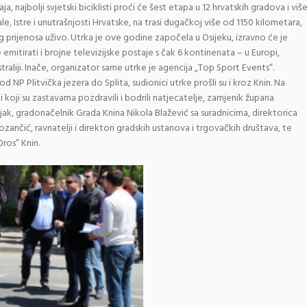
 najbolji svjetski biciklisti proći će šest etapa u 12 hrvatskih gradova i viš
le, Istre i unutrašnjosti Hrvatske, na trasi dugačkoj više od 1150 kilometara,
g prijenosa uživo. Utrka je ove godine započela u Osijeku, izravno će je
 emitirati i brojne televizijske postaje s čak 6 kontinenata – u Europi,
Australiji. Inače, organizator same utrke je agencija „Top Sport Events“.
od NP Plitvička jezera do Splita, sudionici utrke prošli su i kroz Knin. Na
 koji su zastavama pozdravili i bodrili natjecatelje, zamjenik župana
ak, gradonačelnik Grada Knina Nikola Blažević sa suradnicima, direktorica
ančić, ravnatelji i direktori gradskih ustanova i trgovačkih društava, te
Oros” Knin.