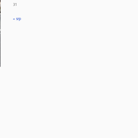
31
« srp