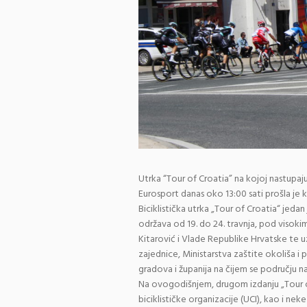
Utrka “Tour of Croatia” na kojoj nastupaju n
Eurosport danas oko 13:00 sati prošla je 
Biciklistička utrka „Tour of Croatia“ jeda
održava od 19. do 24. travnja, pod visok
Kitarović i Vlade Republike Hrvatske te u
zajednice, Ministarstva zaštite okoliša i
gradova i županija na čijem se području n
Na ovogodišnjem, drugom izdanju „Tour of 
biciklističke organizacije (UCI), kao i nek