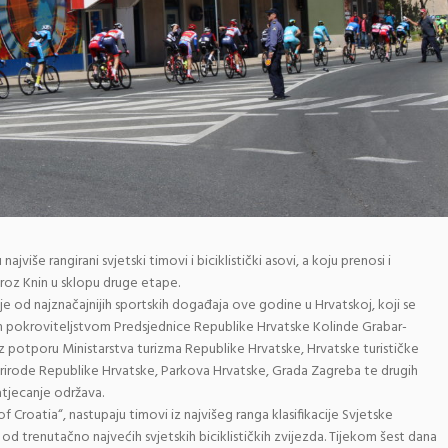
ajviše rangirani svjetski timovi i biciklistički asovi, a koju prenosi i
kroz Knin u sklopu druge etape.
n je od najznačajnijih sportskih događaja ove godine u Hrvatskoj, koji se
im pokroviteljstvom Predsjednice Republike Hrvatske Kolinde Grabar-
z potporu Ministarstva turizma Republike Hrvatske, Hrvatske turističke
 prirode Republike Hrvatske, Parkova Hrvatske, Grada Zagreba te drugih
atjecanje održava.
Croatia“, nastupaju timovi iz najvišeg ranga klasifikacije Svjetske
e od trenutačno najvećih svjetskih biciklističkih zvijezda. Tijekom šest dana