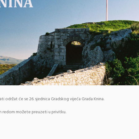
sati održat će se 26. sjednica Gradskog vijeća Grada Knina.
m redom možete preuzeti u privitku.