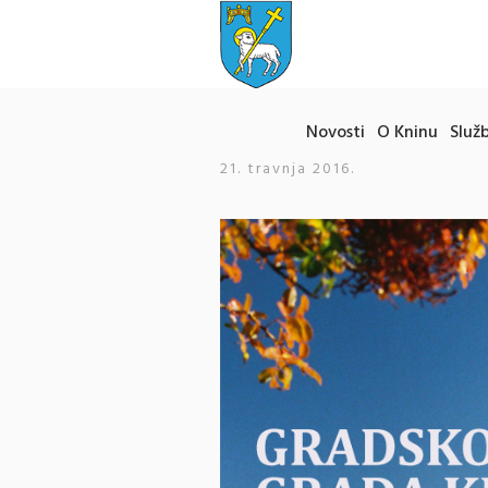
Novosti
O Kninu
Služb
21. travnja 2016.