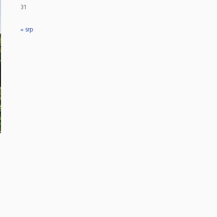
31
« srp