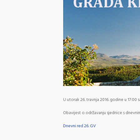
U utorak 26. travnja 2016. godine u 17:00 
Obavijest o održavanju sjednice s dnevni
Dnevni red 26. GV