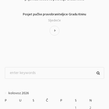
Posjet pučke pravobraniteljice Gradu Kninu
Sljedeće
kolovoz 2026
P
U
S
Č
P
S
N
1
2