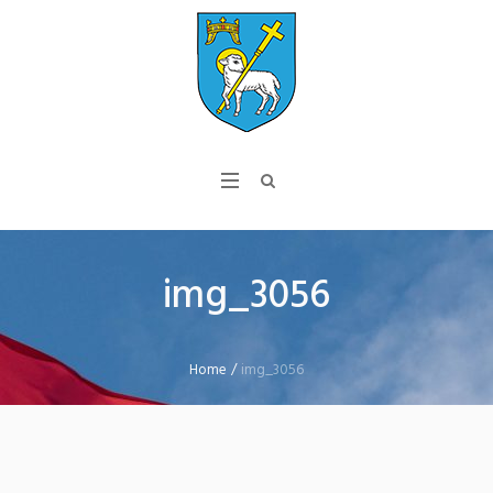
img_3056
Home
/
img_3056