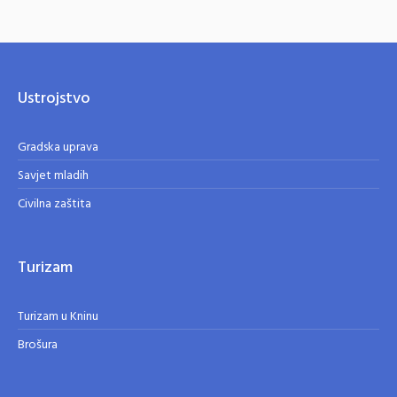
Ustrojstvo
Gradska uprava
Savjet mladih
Civilna zaštita
Turizam
Turizam u Kninu
Brošura