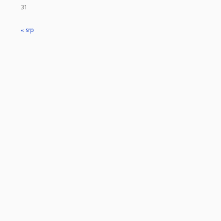
31
« srp