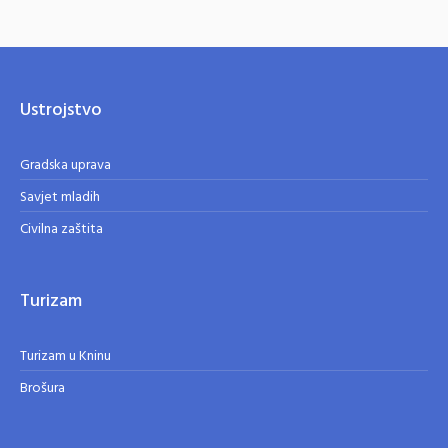
Ustrojstvo
Gradska uprava
Savjet mladih
Civilna zaštita
Turizam
Turizam u Kninu
Brošura