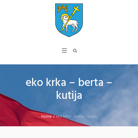
eko krka – berta –
kutija
Home
/
eko krka – berta – kutija