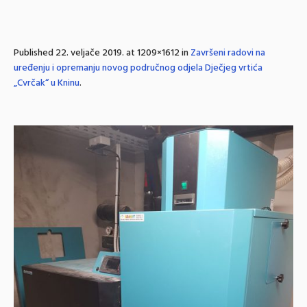
Published
22. veljače 2019.
at 1209×1612 in
Završeni radovi na
uređenju i opremanju novog područnog odjela Dječjeg vrtića
„Cvrčak“ u Kninu
.