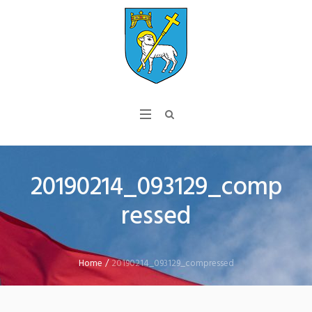
20190214_093129_comp
ressed
Home
/
20190214_093129_compressed