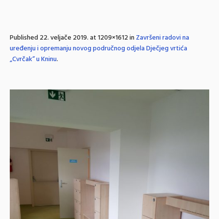
Published
22. veljače 2019.
at 1209×1612 in
Završeni radovi na
uređenju i opremanju novog područnog odjela Dječjeg vrtića
„Cvrčak“ u Kninu
.