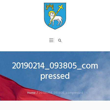
20190214_093805_com
pressed
Home
/
20190214_093805_compressed