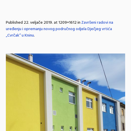
Published
22. veljače 2019.
at 1209×1612 in
Završeni radovi na
uređenju i opremanju novog područnog odjela Dječjeg vrtića
„Cvrčak“ u Kninu
.