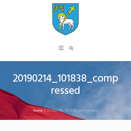
20190214_101838_comp
ressed
Home
/
20190214_101838_compressed