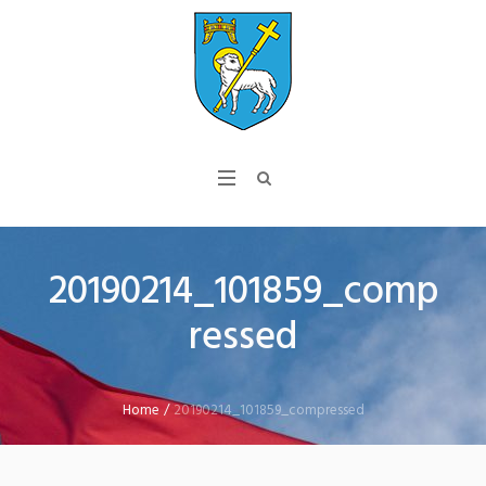
20190214_101859_comp
ressed
Home
/
20190214_101859_compressed