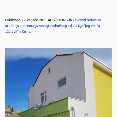
Published
22. veljače 2019.
at 1209×1612 in
Završeni radovi na
uređenju i opremanju novog područnog odjela Dječjeg vrtića
„Cvrčak“ u Kninu
.