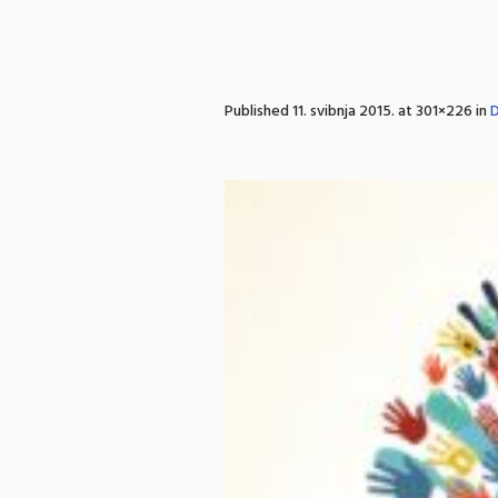
Published
11. svibnja 2015.
at 301×226 in
D