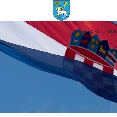
Novosti
O Kninu
Služb