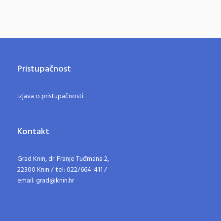
Pristupačnost
Izjava o pristupačnosti
Kontakt
Grad Knin, dr. Franje Tuđmana 2,
22300 Knin / tel: 022/664-411 /
email: grad@knin.hr