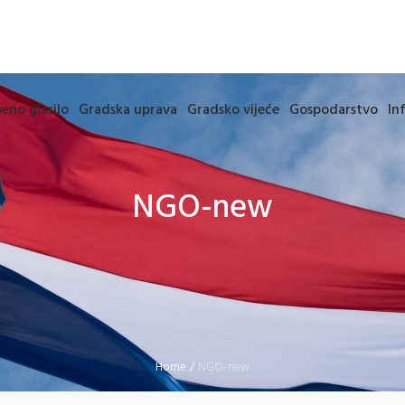
eno glasilo
Gradska uprava
Gradsko vijeće
Gospodarstvo
In
NGO-new
Home
/
NGO-new