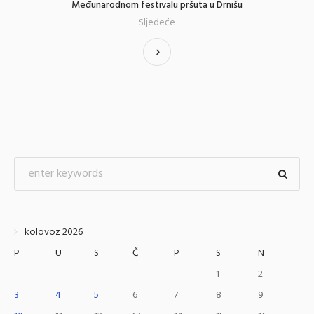
Međunarodnom festivalu pršuta u Drnišu
Sljedeće
kolovoz 2026
P
U
S
Č
P
S
N
1
2
3
4
5
6
7
8
9