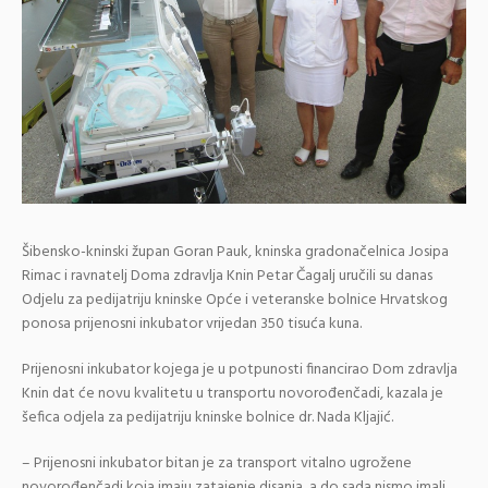
Šibensko-kninski župan Goran Pauk, kninska gradonačelnica Josipa
Rimac i ravnatelj Doma zdravlja Knin Petar Čagalj uručili su danas
Odjelu za pedijatriju kninske Opće i veteranske bolnice Hrvatskog
ponosa prijenosni inkubator vrijedan 350 tisuća kuna.
Prijenosni inkubator kojega je u potpunosti financirao Dom zdravlja
Knin dat će novu kvalitetu u transportu novorođenčadi, kazala je
šefica odjela za pedijatriju kninske bolnice dr. Nada Kljajić.
– Prijenosni inkubator bitan je za transport vitalno ugrožene
novorođenčadi koja imaju zatajenje disanja, a do sada nismo imali