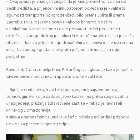
– Ovaj aparat je značajan znajući da je Knin prometno izoliran od
većih središta, a prijenosnim inkubatorom povećana je kvaliteta
sigurnosti transporta novorođenčadi, bilo prema Splitu ili prema
Zagrebu. To je još jedna poruka kako se brinemo o našim
najmlađima. Nastavit ćemo i dalje pomagati odjel pedijatrije i
rodilišta, a kao gradu koji je u plusu što se tiče nataliteta, to je i naša
obveza – kazala je kninska gradonačelnica najavivši da će uskoro, na
inicijativu udruge građana, uslijediti još jedna donacija za odjel
pedijatrije.
Ravnatelj Doma zdravlja Knin, Petar Čagalj naglasio je kako je riječ o
suvremenom medicinskom aparatu visoke kvalitete.
– Riječ je o vrhunskoj kvaliteti i primijenjenoj najsuvremenijoj
tehnologiji. Veliko je zadovoljstvo kad se ima prilika sudjelovati u
unaprjeđenju pružanja zdravstvene zaštite – rekao je ravnatelj
kninskog Doma zdravlja.
Kninska gradonačelnica uručila je šefici odjela pedijatrije i prigodni
poklon za pacijente njenog odjela.