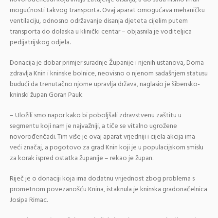
mogućnosti takvog transporta. Ovaj aparat omogućava mehaničku
ventilaciju, odnosno održavanje disanja djeteta cijelim putem
transporta do dolaska u klinički centar – objasnila je voditeljica
pedijatrijskog odjela.
Donacija je dobar primjer suradnje Županije i njenih ustanova, Doma
zdravlja Knin i kninske bolnice, neovisno o njenom sadašnjem statusu
budući da trenutačno njome upravlja država, naglasio je šibensko-
kninski župan Goran Pauk.
– Uložili smo napor kako bi poboljšali zdravstvenu zaštitu u
segmentu koji nam je najvažniji, a tiče se vitalno ugrožene
novorođenčadi. Tim više je ovaj aparat vrjedniji i cijela akcija ima
veći značaj, a pogotovo za grad Knin koji je u populacijskom smislu
za korak ispred ostatka županije – rekao je župan.
Riječ je o donaciji koja ima dodatnu vrijednost zbog problema s
prometnom povezanošću Knina, istaknula je kninska gradonačelnica
Josipa Rimac.