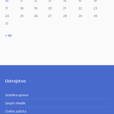
10
11
12
13
14
15
16
17
18
19
20
21
22
23
24
25
26
27
28
29
30
31
« srp
Ustrojstvo
Gradska uprava
Savjet mladih
Civilna zaštita