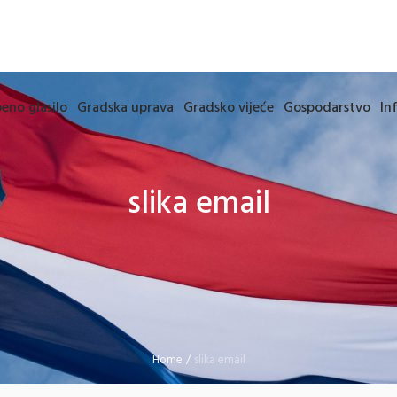
eno glasilo
Gradska uprava
Gradsko vijeće
Gospodarstvo
In
slika email
Home
/
slika email