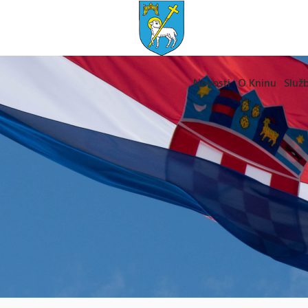
Novosti
O Kninu
Služb