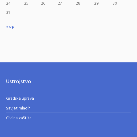
24
25
26
27
28
29
30
31
« srp
Ustrojstvo
Gradska uprava
Savjet mladih
Civilna zaštita