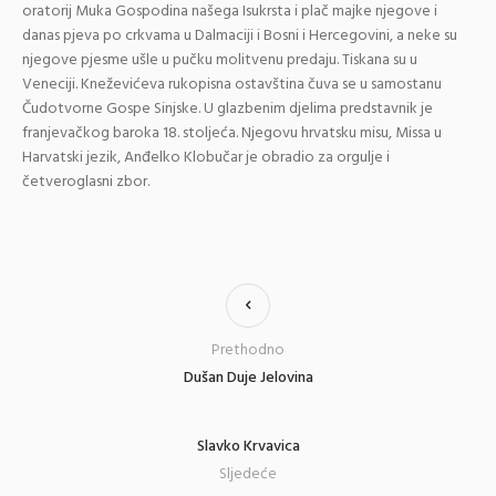
oratorij Muka Gospodina našega Isukrsta i plač majke njegove i
danas pjeva po crkvama u Dalmaciji i Bosni i Hercegovini, a neke su
njegove pjesme ušle u pučku molitvenu predaju. Tiskana su u
Veneciji. Kneževićeva rukopisna ostavština čuva se u samostanu
Čudotvorne Gospe Sinjske. U glazbenim djelima predstavnik je
franjevačkog baroka 18. stoljeća. Njegovu hrvatsku misu, Missa u
Harvatski jezik, Anđelko Klobučar je obradio za orgulje i
četveroglasni zbor.
Prethodno
Dušan Duje Jelovina
Slavko Krvavica
Sljedeće