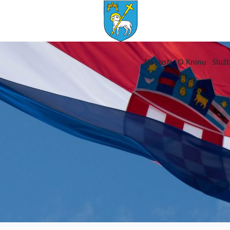
Novosti
O Kninu
Služb