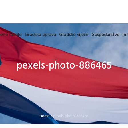
eno glasilo
Gradska uprava
Gradsko vijeće
Gospodarstvo
In
pexels-photo-886465
Home
/
pexels-photo-886465