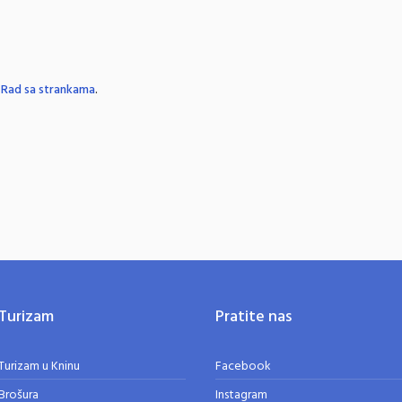
n
Rad sa strankama
.
Turizam
Pratite nas
Turizam u Kninu
Facebook
Brošura
Instagram