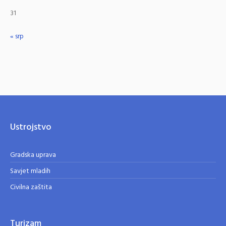
31
« srp
Ustrojstvo
Gradska uprava
Savjet mladih
Civilna zaštita
Turizam