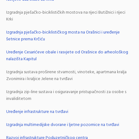
Izgradnja pješačko-biciklističkih mostova na rijeci Butižnici i rijeci
Krki
Izgradnja pješačko-biciklističkog mosta na Orašnici i uređenje
šetnice prema Krčiću
Uređenje Cesarićeve obale i rasvjete od Orašnice do arheološkog
nalazišta Kapitul
Izgradnja sustava proširene stvarnosti, vinoteke, apartmana kralja
Zvonimira i kraljice Jelene na tvrđavi
Izgradnja zip-line sustava i osiguravanje pristupačnosti za osobe s
invaliditetom
Uređenje infrastrukture na tvrđavi
Izgradnja multimedijske dvorane i ljetne pozornice na tvrđavi
Razvoj infrastrukture Poduzetničkog centra