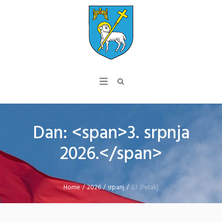
Dan: <span>3. srpnja
2026.</span>
Home
/
2026
/
srpanj
/
03 (Petak)