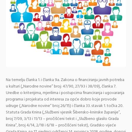
Na temelju članka 1. i članka 9a. Zakona o financiranju javnih potreba
u kulturi („Narodne novine” broj: 47/90, 27/93 i 38/09), članka 7.
Uredbe o kriterijima, mjerilima i postupcima financiranja i ugovaranja
programa i projekata od interesa za opće dobro koje provode
udruge („Narodne novine” broj 26/15) i članka 33. stavak 1. točka 20.
Statuta Grada Knina („Službeni vjesnik Šibensko-kninske županije”,
broj 7/09, 3/13 i 11/13 – pročišćeni tekst i „Službeno glasilo Grada
Knina“, broj 4/14, 2/18 i 6/18 – pročišćeni tekst), Gradsko vijeće
Grada Knina, na 17. sjednici održanoj 14. prosinca 2018. godine, donosi