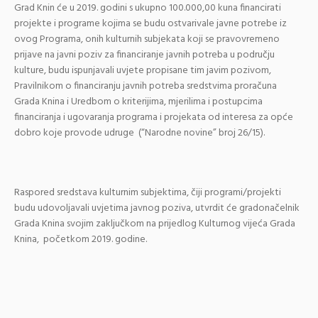
Grad Knin će u 2019. godini s ukupno 100.000,00 kuna financirati
projekte i programe kojima se budu ostvarivale javne potrebe iz
ovog Programa, onih kulturnih subjekata koji se pravovremeno
prijave na javni poziv za financiranje javnih potreba u području
kulture, budu ispunjavali uvjete propisane tim javim pozivom,
Pravilnikom o financiranju javnih potreba sredstvima proračuna
Grada Knina i Uredbom o kriterijima, mjerilima i postupcima
financiranja i ugovaranja programa i projekata od interesa za opće
dobro koje provode udruge (“Narodne novine” broj 26/15).
Raspored sredstava kulturnim subjektima, čiji programi/projekti
budu udovoljavali uvjetima javnog poziva, utvrdit će gradonačelnik
Grada Knina svojim zaključkom na prijedlog Kulturnog vijeća Grada
Knina, početkom 2019. godine.