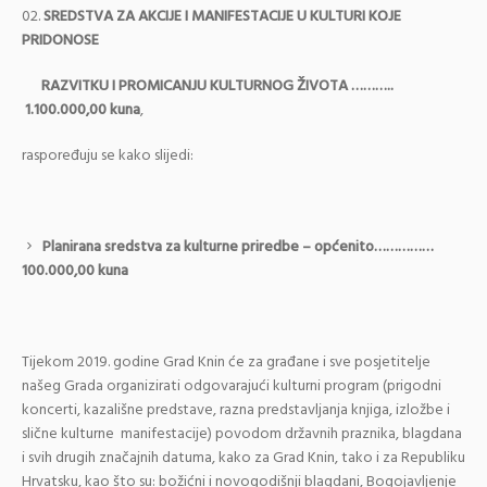
SREDSTVA ZA AKCIJE I MANIFESTACIJE U KULTURI KOJE
PRIDONOSE
RAZVITKU I PROMICANJU KULTURNOG ŽIVOTA ………..
1.100
.000,00 kuna
,
raspoređuju se kako slijedi:
Planirana sredstva za kulturne priredbe – općenito……………
100.000,00 kuna
Tijekom 2019. godine Grad Knin će za građane i sve posjetitelje
našeg Grada organizirati odgovarajući kulturni program (prigodni
koncerti, kazališne predstave, razna predstavljanja knjiga, izložbe i
slične kulturne manifestacije) povodom državnih praznika, blagdana
i svih drugih značajnih datuma, kako za Grad Knin, tako i za Republiku
Hrvatsku, kao što su: božićni i novogodišnji blagdani, Bogojavljenje