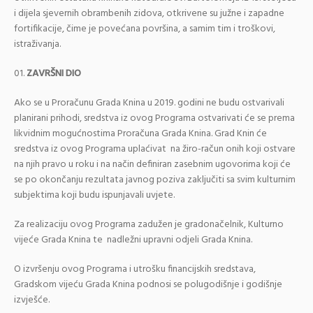
i dijela sjevernih obrambenih zidova, otkrivene su južne i zapadne
fortifikacije, čime je povećana površina, a samim tim i troškovi,
istraživanja.
ZAVRŠNI DIO
Ako se u Proračunu Grada Knina u 2019. godini ne budu ostvarivali
planirani prihodi, sredstva iz ovog Programa ostvarivati će se prema
likvidnim mogućnostima Proračuna Grada Knina. Grad Knin će
sredstva iz ovog Programa uplaćivat na žiro-račun onih koji ostvare
na njih pravo u roku i na način definiran zasebnim ugovorima koji će
se po okončanju rezultata javnog poziva zaključiti sa svim kulturnim
subjektima koji budu ispunjavali uvjete.
Za realizaciju ovog Programa zadužen je gradonačelnik, Kulturno
vijeće Grada Knina te nadležni upravni odjeli Grada Knina.
O izvršenju ovog Programa i utrošku financijskih sredstava,
Gradskom vijeću Grada Knina podnosi se polugodišnje i godišnje
izvješće.