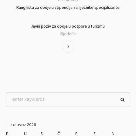
Prethodno
Rang lista za dodjelu stipendija za liječnike specijalizante
Javni poziv za dodjelu potpora u turizmu
Sljedeće
kolovoz 2026
P
U
S
Č
P
S
N