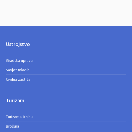
Ustrojstvo
Gradska uprava
Savjet mladih
Civilna zaštita
Turizam
Turizam u Kninu
Brošura