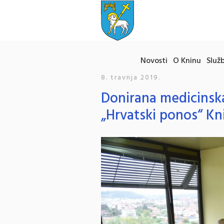
Novosti
O Kninu
Služb
8. travnja 2019.
Donirana medicinska
„Hrvatski ponos“ Kn