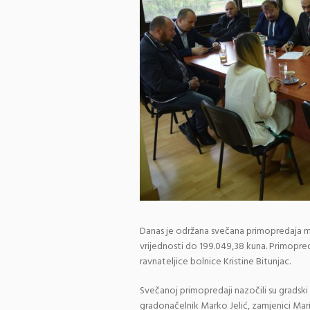
Danas je održana svečana primopredaja me
vrijednosti do 199.049,38 kuna. Primopred
ravnateljice bolnice Kristine Bitunjac.
Svečanoj primopredaji nazočili su gradski 
gradonačelnik Marko Jelić, zamjenici Marij