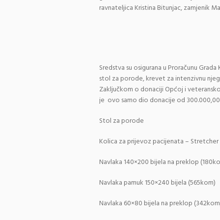
ravnateljica Kristina Bitunjac, zamjenik M
Sredstva su osigurana u Proračunu Grada Kn
stol za porode, krevet za intenzivnu njegu
Zaključkom o donaciji Općoj i veteransko
je ovo samo dio donacije od 300.000,00 
Stol za porode 128.
Kolica za prijevoz pacijenata – Stre
Navlaka 140×200 bijela na preklop (1
Navlaka pamuk 150×240 bijela (565
Navlaka 60×80 bijela na preklop (3