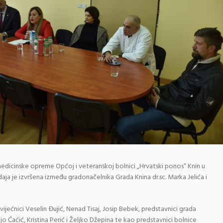
dicinske opreme Općoj i veteranskoj bolnici „Hrvatski ponos“ Knin u
aja je izvršena između gradonačelnika Grada Knina dr.sc. Marka Jelića i
vijećnici Veselin Đujić, Nenad Tisaj, Josip Bebek, predstavnici grada
o Ćaćić, Kristina Perić i Željko Džepina te kao predstavnici bolnice