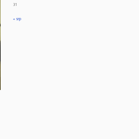
31
« srp