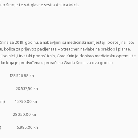
ario Smoje te v.d. glavne sestra Ankica Mick.
ina za 2019. godinu, a nabavljeni su medicinski namještaj i posteljina i to:
, kolica za prijevoz pacijenata – Stretcher, navlake na preklop i plahte.
j bolnici „Hrvatski ponos“ Knin, Grad Knin je donirao medicinsku opremu te
kn koja je predviđena u proračunu Grada Knina za ovu godinu.
526,88 kn
tcher 20.537,50 kn
80kom) 15.750,00 kn
kom) 28.250,00 kn
42kom) 5.985,00 kn