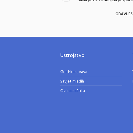
Javni poziv za dodjelu potpor
OBAVIJEST 
Ustrojstvo
Gradska uprava
Savjet mladih
Civilna zaštita