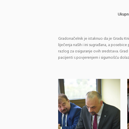
Ukupno 199.049
Gradonačelnik je istaknuo da je Gradu Kni
liječenja naših i ini sugrađana, a posebice
razlog za osiguranje ovih sredstava. Grad
pacijenti s povjerenjem i sigurnošću dolazil