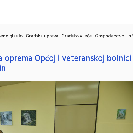
eno glasilo
Gradska uprava
Gradsko vijeće
Gospodarstvo
In
 oprema Općoj i veteranskoj bolnici
in