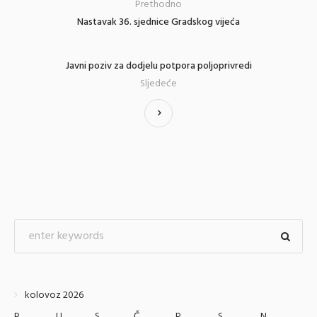
Prethodno
Nastavak 36. sjednice Gradskog vijeća
Javni poziv za dodjelu potpora poljoprivredi
Sljedeće
kolovoz 2026
P
U
S
Č
P
S
N