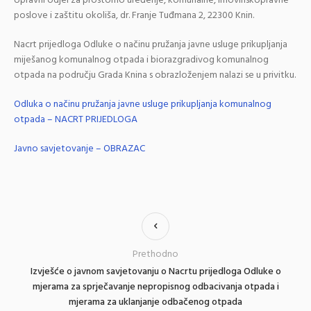
Upravni odjel za prostorno uređenje, komunalne, imovinskopravne
poslove i zaštitu okoliša, dr. Franje Tuđmana 2, 22300 Knin.
Nacrt prijedloga Odluke o načinu pružanja javne usluge prikupljanja
miješanog komunalnog otpada i biorazgradivog komunalnog
otpada na području Grada Knina s obrazloženjem nalazi se u privitku.
Odluka o načinu pružanja javne usluge prikupljanja komunalnog
otpada – NACRT PRIJEDLOGA
Javno savjetovanje – OBRAZAC
Prethodno
Izvješće o javnom savjetovanju o Nacrtu prijedloga Odluke o
mjerama za sprječavanje nepropisnog odbacivanja otpada i
mjerama za uklanjanje odbačenog otpada