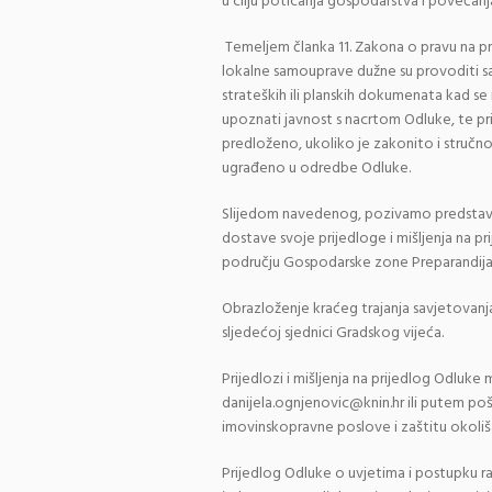
u cilju poticanja gospodarstva i povećan
Temeljem članka 11. Zakona o pravu na pri
lokalne samouprave dužne su provoditi s
strateških ili planskih dokumenata kad se 
upoznati javnost s nacrtom Odluke, te prib
predloženo, ukoliko je zakonito i stručn
ugrađeno u odredbe Odluke.
Slijedom navedenog, pozivamo predstavnik
dostave svoje prijedloge i mišljenja na 
području Gospodarske zone Preparandija
Obrazloženje kraćeg trajanja savjetovanj
sljedećoj sjednici Gradskog vijeća.
Prijedlozi i mišljenja na prijedlog Odluk
danijela.ognjenovic@knin.hr ili putem po
imovinskopravne poslove i zaštitu okoliša
Prijedlog Odluke o uvjetima i postupku 