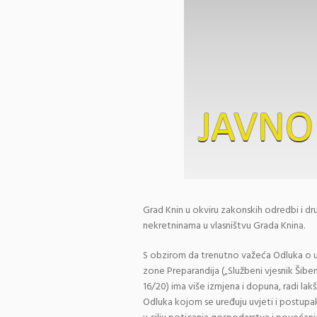
Grad Knin u okviru zakonskih odredbi i dru
nekretninama u vlasništvu Grada Knina.
S obzirom da trenutno važeća Odluka o 
zone Preparandija („Službeni vjesnik Šiben
16/20) ima više izmjena i dopuna, radi lak
Odluka kojom se uređuju uvjeti i postup