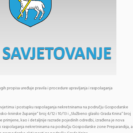
gih propisa uređuje pravila i procedure upravljanja i raspolaganja
uvjetima i postupku raspolaganja nekretninama na području Gospodarske
sko-kninske županije“ broj 4/12 i 10/13 i „Službeno glasilo Grada Knina“ broj
še primjene, kao i detaljnije razrade pojedinih odredbi, izrađena je nova
ak raspolaganja nekretninama na području Gospodarske zone Preparandija, a