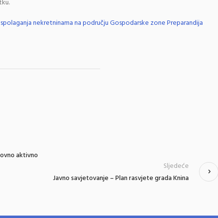
tku.
raspolaganja nekretninama na području Gospodarske zone Preparandija
novno aktivno
Sljedeće
Javno savjetovanje – Plan rasvjete grada Knina