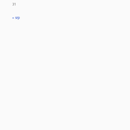
31
« srp