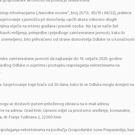
ja gospodarske aktivnosti na području Grada Knina.
stup informacijama („Narodne novine“, broj 25/13, 85/15 i 69/22), jedinice
avjetovanje s javnošću pri donošenju općih akata odnosno drugih
njima utječe na interes građana i pravnih osoba. Na taj se način želi
aviti mišljenja, primjedbe i prijedloge zainteresirane javnosti, kako bi
o utemeljeno, bilo prihvaćeno od strane donositelja Odluke te u konačnosti
e zainteresirane javnosti da najkasnije do 14. veljače 2025. godine
prijedlog Odluke o uvjetima i postupku raspolaganja nekretninama na
.
a: Savjetovanje traje kraće od 30 dana, kako bi se Odluka mogla donijeti na
e mogu se dostaviti putem priloženog obrasca na e-mail adresu:
šte na adresu: Grad Knin, Upravni odjel za prostorno uređenje, komunalne,
, dr. Franje Tuđmana 2, 22300 Knin.
raspolaganja nekretninama na području Gospodarske zone Preparandija, kao