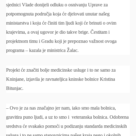
sjednici Vlade donijeli odluku o osnivanju Uprave za
potpomognuta područja koja će djelovati unutar našeg
ministarstva i koju će činiti tim ljudi koji će brinuti o ovim
krajevima, a ovaj ugovor je dio takve brige. Čestitam i
projektnom timu i Gradu koji je prepoznao važnost ovoga
programa – kazala je ministrica Žalac.
Projekt će značiti bolje medicinske usluge i to ne samo za
Kninjane, izjavila je ravnateljica kninske bolnice Kristina
Bitunjac.
– Ovo je za nas značajno jer nam, iako smo mala bolnica,
gravitira puno ljudi, a uz to smo i veteranska bolnica. Odobrena
sredstva će svakako pomoći u podizanju standarda medicinskih
usluga i to ne samo stanovnicima našeg kraja nego i okolnih