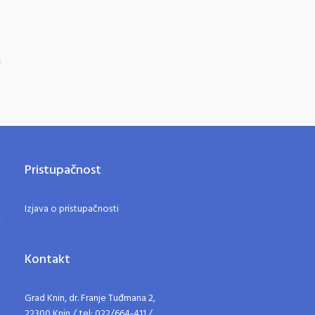
Pristupačnost
Izjava o pristupačnosti
Kontakt
Grad Knin, dr. Franje Tuđmana 2,
22300 Knin / tel: 022/664-411 /