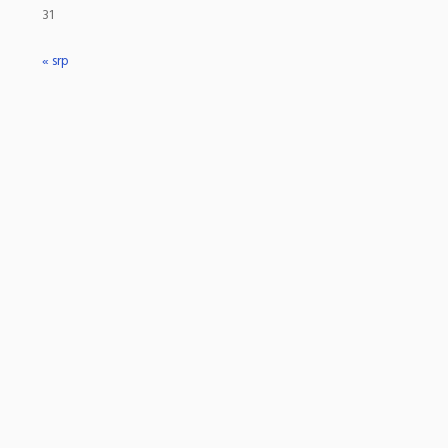
31
« srp