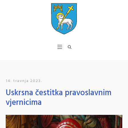
14. travnja 2023.
Uskrsna čestitka pravoslavnim
vjernicima