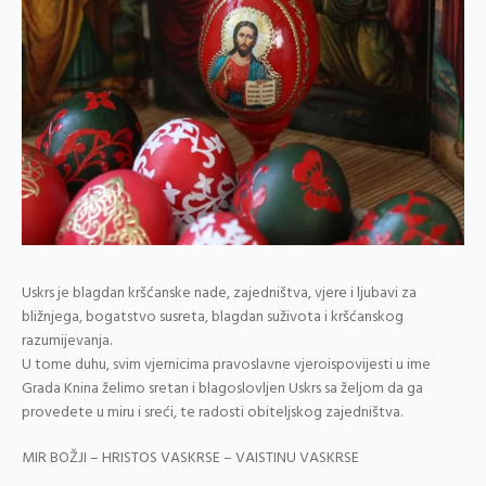
Uskrs je blagdan kršćanske nade, zajedništva, vjere i ljubavi za
bližnjega, bogatstvo susreta, blagdan suživota i kršćanskog
razumijevanja.
U tome duhu, svim vjernicima pravoslavne vjeroispovijesti u ime
Grada Knina želimo sretan i blagoslovljen Uskrs sa željom da ga
provedete u miru i sreći, te radosti obiteljskog zajedništva.
MIR BOŽJI – HRISTOS VASKRSE – VAISTINU VASKRSE