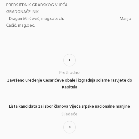
PREDSJEDNIK GRADSKOG VIJEĆA
GRADONAČELNIK
Dragan Miličević, mag.catech. Marijo
Ćaćić, mag.oec.
Prethodno
Završeno uređenje Cesarićeve obale i izgradnja solarne rasvjete do
Kapitula
Lista kandidata za izbor članova Vijeća srpske nacionalne manjine
Sljedeće