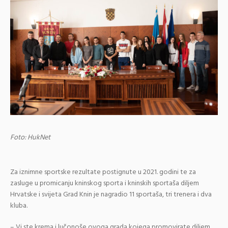
Foto: HukNet
Za iznimne sportske rezultate postignute u 2021. godini te za
zasluge u promicanju kninskog sporta i kninskih sportaša diljem
Hrvatske i svijeta Grad Knin je nagradio 11 sportaša, tri trenera i dva
kluba.
– Vi ste krema i lučonoše ovoga grada kojega promovirate diljem