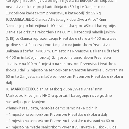
kategoriji kadetkinja do 59 kg, 1. mjesto na Europskom klupskom
prvenstvu, u kategoriji kadetkinja do 59 kg te 3. mjesto na
Europskom kadetskom prvenstvu, u kategoriji do 59 kg.
9.
DANIELA JELIĆ
, članica Atletskog kluba „Sveti Ante“ Knin
Daniela je po kriterijima HHO-a vrhunska sportašica III kategorije.
Daniela je državna rekorderka na 60 m u kategoriji mlađih juniorki
(U18) te članica reprezentacije Hrvatske u štafeti 4×100 m, a ove
godine se ističu i osvojeno 1. mjesto na juniorskom Prvenstvu
Balkana u štafeti 4×100 m, 1. mjesto na Prvenstvu Balkana u štafeti
4×100 m (mlađe juniorsko), 2. mjesto na seniorskom Prvenstvu
Hrvatske na 100 m, 3. mjesto na seniorskom Prvenstvu Hrvatske u
skoku u dalj, 2. mjesto na seniorskom Prvenstvu hrvatske u dvorani na
60 m te 2. mjesto na mlađe seniorskom Prvenstvu Hrvatske u skoku u
dalj.
10.
MARKO ČEKO
, član Atletskog kluba „Sveti Ante“ Knin
Marko, po kriterijima HHO-a sportaš II kategorije i ove godine
nastavlja s postizanjem
vrhunskih rezultata, nabrojat ćemo samo neke od njih:
– 1. mjesto na seniorskom Prvenstvu Hrvatske u skoku u dalj
– 1. mjesto na seniorskom Prvenstvu Hrvatske u dvorani na 60 m
– 1. mjesto na mlađe seniorskom Prvenstvu Hrvatske u skoku u dalj