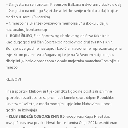
– 3. mjesto na seniorskom Prvenstvu Balkana u dvorani u skoku u dalj
– 2. mjesto na mitingu Svjetske atletske serije u skoku u dalj koji se
održao u Bernu (Švicarska)
– 1. mjesto na „Hanžekovićevom memorijalu“ u skoku u dalj u
nacionalnoj konkurenciji
11.
BORIS ŠILJEG
, član Športskog ribolovnog društva Krka Knin
Kao dugogodišnji član Športskog ribolovnog društva Krka Knin,
Boris je ove godine nastupio i kao član nacionalne reprezentacije na
svjetskom prvenstvu u Bugarskoj te je na Državnom natjecanju u
disciplini „Ribolov predatora s obale umjetnim mamcima“ osvojio 3.
mjesto.
KLUBOVI
I naši sportski klubovi su tijekom 2021. godine postizali iznimne
sportske rezultate te su promicali kninski sport diljem Republike
Hrvatske i svijeta, a među mnogim uspješnim klubovima u ovoj
godini se izdvajaju:
–
KLUB SJEDEĆE ODBOJKE KNIN 95
, viceprvaci Kupa Hrvatske,
osvajači naslova prvaka Hrvatske te turnira Oluja 2021. i Mediteran