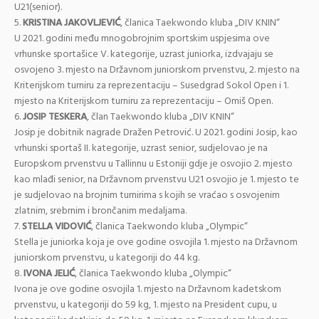
U21(senior).
5.
KRISTINA JAKOVLJEVIĆ
, članica Taekwondo kluba „DIV KNIN“
U 2021. godini među mnogobrojnim sportskim uspjesima ove
vrhunske sportašice V. kategorije, uzrast juniorka, izdvajaju se
osvojeno 3. mjesto na Državnom juniorskom prvenstvu, 2. mjesto na
Kriterijskom turniru za reprezentaciju – Susedgrad Sokol Open i 1.
mjesto na Kriterijskom turniru za reprezentaciju – Omiš Open.
6.
JOSIP TESKERA
, član Taekwondo kluba „DIV KNIN“
Josip je dobitnik nagrade Dražen Petrović. U 2021. godini Josip, kao
vrhunski sportaš II. kategorije, uzrast senior, sudjelovao je na
Europskom prvenstvu u Tallinnu u Estoniji gdje je osvojio 2. mjesto
kao mlađi senior, na Državnom prvenstvu U21 osvojio je 1. mjesto te
je sudjelovao na brojnim turnirima s kojih se vraćao s osvojenim
zlatnim, srebrnim i brončanim medaljama.
7.
STELLA VIDOVIĆ
, članica Taekwondo kluba „Olympic“
Stella je juniorka koja je ove godine osvojila 1. mjesto na Državnom
juniorskom prvenstvu, u kategoriji do 44 kg.
8.
IVONA JELIĆ
, članica Taekwondo kluba „Olympic“
Ivona je ove godine osvojila 1. mjesto na Državnom kadetskom
prvenstvu, u kategoriji do 59 kg, 1. mjesto na President cupu, u