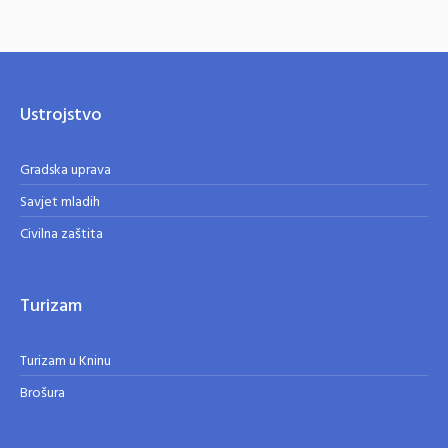
Ustrojstvo
Gradska uprava
Savjet mladih
Civilna zaštita
Turizam
Turizam u Kninu
Brošura