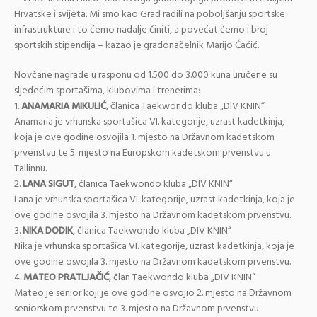
Hrvatske i svijeta. Mi smo kao Grad radili na poboljšanju sportske
infrastrukture i to ćemo nadalje činiti, a povećat ćemo i broj
sportskih stipendija – kazao je gradonačelnik Marijo Ćaćić.
Novčane nagrade u rasponu od 1.500 do 3.000 kuna uručene su
sljedećim sportašima, klubovima i trenerima:
1.
ANAMARIA MIKULIĆ
, članica Taekwondo kluba „DIV KNIN“
Anamaria je vrhunska sportašica VI. kategorije, uzrast kadetkinja,
koja je ove godine osvojila 1. mjesto na Državnom kadetskom
prvenstvu te 5. mjesto na Europskom kadetskom prvenstvu u
Tallinnu.
2.
LANA SIGUT
, članica Taekwondo kluba „DIV KNIN“
Lana je vrhunska sportašica VI. kategorije, uzrast kadetkinja, koja je
ove godine osvojila 3. mjesto na Državnom kadetskom prvenstvu.
3.
NIKA DODIK
, članica Taekwondo kluba „DIV KNIN“
Nika je vrhunska sportašica VI. kategorije, uzrast kadetkinja, koja je
ove godine osvojila 3. mjesto na Državnom kadetskom prvenstvu.
4.
MATEO PRATLJAČIĆ
, član Taekwondo kluba „DIV KNIN“
Mateo je senior koji je ove godine osvojio 2. mjesto na Državnom
seniorskom prvenstvu te 3. mjesto na Državnom prvenstvu