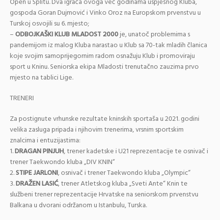
Open u Splitu. Dva igrača ovoga već godinama uspješnog Kluba,
gospoda Goran Dujmović i Vinko Oroz na Europskom prvenstvu u
Turskoj osvojili su 6. mjesto;
–
ODBOJKAŠKI KLUB MLADOST 2000
je, unatoč problemima s
pandemijom iz malog Kluba narastao u Klub sa 70-tak mladih članica
koje svojim samoprijegornim radom osnažuju Klub i promoviraju
sport u Kninu. Seniorska ekipa Mladosti trenutačno zauzima prvo
mjesto na tablici Lige.
TRENERI
Za postignute vrhunske rezultate kninskih sportaša u 2021. godini
velika zasluga pripada i njihovim trenerima, vrsnim sportskim
znalcima i entuzijastima:
1.
DRAGAN PINJUH
, trener kadetske i U21 reprezentacije te osnivač i
trener Taekwondo kluba „DIV KNIN“
2.
STIPE JARLONI
, osnivač i trener Taekwondo kluba „Olympic“
3.
DRAŽEN LASIĆ
, trener Atletskog kluba „Sveti Ante“ Knin te
službeni trener reprezentacije Hrvatske na seniorskom prvenstvu
Balkana u dvorani održanom u Istanbulu, Turska.