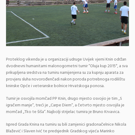
Proteklog vikenda je u organizaciji udruge Uvijek vjerni Knin održan
dvodnevni humanitarni malonogometni turnir “Oluja kup 2015″, a sva
prikupljena sredstva na turniru namijenjena su za kupnju aparata za
provjeru sluha novorođenčadi nakon poroda potrebnoga rodilištu
kninske Opće i veteranske bolnice Hrvatskoga ponosa.
Turnir je osvojila momčad PP Knin, drugo mjesto osvojio je tim „S
igračem manje“, treći je „Carpe Diem“, a četvrto mjesto osvojila je
momčad „Tko te šiša“. Najbolji strijelac turnira je Bruno Krvavica.
Ispred Grada Knina na turniru su bili zamjenici gradonačelnice Nikola
Blažević i Slaven Ivić te predsjednik Gradskog vijeća Marinko