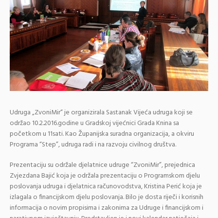
Udruga „ZvoniMir“ je organizirala Sastanak Vijeća udruga koji se
održao 10.2.2016.godine u Gradskoj vijećnici Grada Knina sa
početkom u 11sati. Kao Županijska suradna organizacija, a okviru
Programa “Step”, udruga radi i na razvoju civilnog društva.
Prezentaciju su održale djelatnice udruge “ZvoniMir”, prejednica
Zvjezdana Bajić koja je održala prezentaciju o Programskom djelu
poslovanja udruga i djelatnica računovodstva, Kristina Perić koja je
izlagala o financijskom djelu poslovanja. Bilo je dosta riječi i korisnih
informacija o novim propisima i zakonima za Udruge i financijskom i