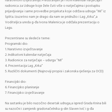
narativnom izvještavnju. Predstavljen je i novi kalendar natječaja i
radionica za Udruge koje žele čuti više o natječajima i postupku
prijavljivanja i same provedbe projekata koje održava udruga “Mi” iz
Splita. Izuzetno nam je drago da nam se pridružio i Lag „Krka“,a
Voditeljica ureda g-đa Ivona Malenica je održala prezentaciju o
Lagu.
Prezentirane su sledeće teme:
Programski dio:
1. Narativno izvještavanje
2. Indikativni kalendar natječaja
3. Radionice za natječaje – udurga “MI”
4. Prezentacija Lag „Krka”
5. Različiti dokumenti (Najnoviji propisi i zakonska rješenja za OCD)
Financijski dio:
6. Financijsko planiranje
7. Financijsko izvještavanje
Na sastanku je bilo nazočno desetak udruga,a ispred Grada Knina bili
su nazočni i zamjenik gradonačelnika g-din Slaven Ivić i g-đa