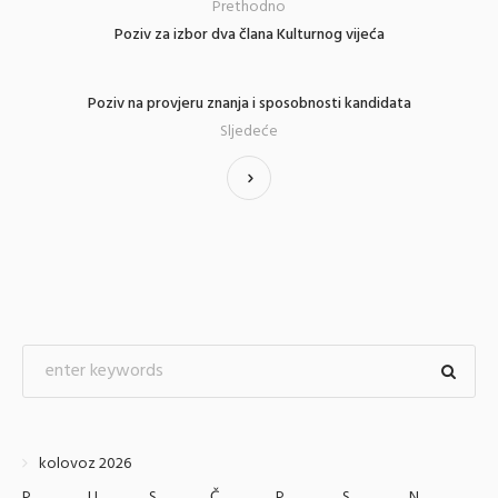
Prethodno
Poziv za izbor dva člana Kulturnog vijeća
Poziv na provjeru znanja i sposobnosti kandidata
Sljedeće
kolovoz 2026
P
U
S
Č
P
S
N