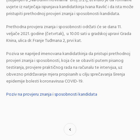
(objavljen u „Narodnim novinama“ broj 5/21), utvrdilo je da formalne
uvjete iz natječaja ispunjava kandidatkinja Ivana Ravlić i da ista može
pristupiti prethodnoj provjeri znanja i sposobnosti kandidata.
Prethodna provjera znanja i sposobnosti održati će se dana 11.
veljače 2021. godine (četvrtak), u 10.00 sati u gradskoj upravi Grada
Knina, ulica dr. Franje Tuđmana 2, prvi kat.
Poziva se naprijed imenovana kandidatkinja da pristupi prethodnoj
provjeri znanja i sposobnosti, koja će se obaviti putem pisanog
testiranja, provjere praktičnog rada na računalu te intervjua, uz
obvezno pridržavanje mjera propisanih u cilju sprečavanja širenja
epidemije bolesti koronavirusa COVID-19.
Poziv na provjeru znanja i sposobnosti kandidata