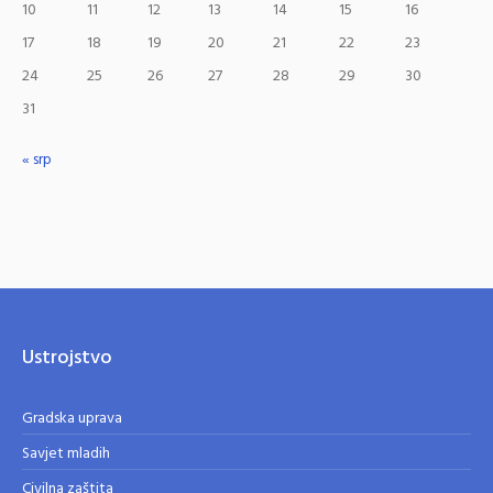
10
11
12
13
14
15
16
17
18
19
20
21
22
23
24
25
26
27
28
29
30
31
« srp
Ustrojstvo
Gradska uprava
Savjet mladih
Civilna zaštita