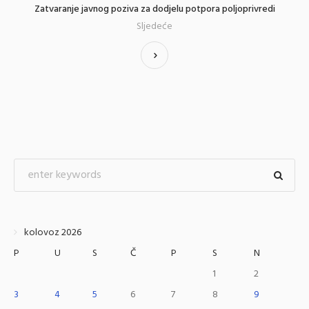
Zatvaranje javnog poziva za dodjelu potpora poljoprivredi
Sljedeće
kolovoz 2026
P
U
S
Č
P
S
N
1
2
3
4
5
6
7
8
9