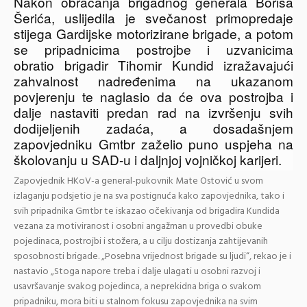
Nakon obraćanja brigadnog generala Borisa
Šerića, uslijedila je svečanost primopredaje
stijega Gardijske motorizirane brigade, a potom
se pripadnicima postrojbe i uzvanicima
obratio
brigadir Tihomir Kundid
izražavajući
zahvalnost nadređenima na ukazanom
povjerenju te naglasio da će ova postrojba i
dalje nastaviti predan rad na izvršenju svih
dodijeljenih zadaća, a dosadašnjem
zapovjedniku Gmtbr zaželio puno uspjeha na
školovanju u SAD-u i daljnjoj vojničkoj karijeri.
Zapovjednik HKoV-a
general-pukovnik Mate Ostović
u svom
izlaganju podsjetio je na sva postignuća kako zapovjednika, tako i
svih pripadnika Gmtbr te iskazao očekivanja od brigadira Kundida
vezana za motiviranost i osobni angažman u provedbi obuke
pojedinaca, postrojbi i stožera, a u cilju dostizanja zahtijevanih
sposobnosti brigade. „Posebna vrijednost brigade su ljudi“, rekao je i
nastavio „Stoga napore treba i dalje ulagati u osobni razvoj i
usavršavanje svakog pojedinca, a neprekidna briga o svakom
pripadniku, mora biti u stalnom fokusu zapovjednika na svim