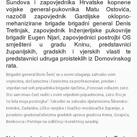
Šundova i zapovjednika Hrvatske kopnene
vojske general-pukovnika Matu Ostovića,
nazočili zapovjednik Gardijske oklopno-
mehanizirane brigade brigadni general Denis
Tretinjak, zapovjednik Inženjerijske pukovnije
brigadir Eugen Njari, zapovjednici postrojbi OS
smješteni u gradu Kninu, predstavnici
županijskih, gradskih i vjerskih vlasti te
predstavnici udruga proisteklih iz Domovinskog
rata.
Brigadni general Boris Šerić
se u svom izlaganju zahvalio svim
vojnicima, dočasnicima i časnicima za profesionalan, predan i
vrijedan rad svih pripadnika brigade riječima „Ponosan odlazim zato
što sam imao čast raditi s ovim vrijednim pripadnicima, zato što je
to bila moja postrojba“. Također se zahvalio djelatnicima Šibensko-
kninske, Zadarske, Ličko-senjske i Sisačko-moslavačke županije, a
posebno gradonačelnicima gradskih uprava gradova Knina, Gospića,
Benkovca i Petrinje na odličnoj i korektnoj suradnji.