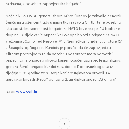
razinama, a posebno zapovjednika brigade“.
Načelnik GS OS RH
general zbora Mirko Šundov
je zahvalio generalu
Šeriću na uloženom trudu u napretku i razvoju Gmtbr te je posebno
istakao stalnu spremnost brigade za NATO brze snage, EU borbene
skupine i sudjelovanje pripadnika i oklopnih vozila brigade na NATO
vježbama „Combined Resolve IV“ u Njemačkoj i „Trident Juncture 15“
u Španjolskoj. Brigadiru Kundidu je poručio da će zapovijedati
elitnom postrojbom te da posebnu pozornost mora posvetiti
pripadnicima brigade, njihovoj karijeri obučenosti i profesionalizmu. I
general Šerić i brigadir Kundid su sudionici Domovinskog rata iz
siječnja 1991. godine te su svoje karijere uglavnom proveli u 4.
gardijskoj brigadi „Pauci“ odnosno 2. gardijskoj brigadi „Gromovi“.
Izvor:
www.osrh.hr