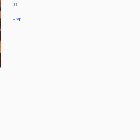
31
« srp