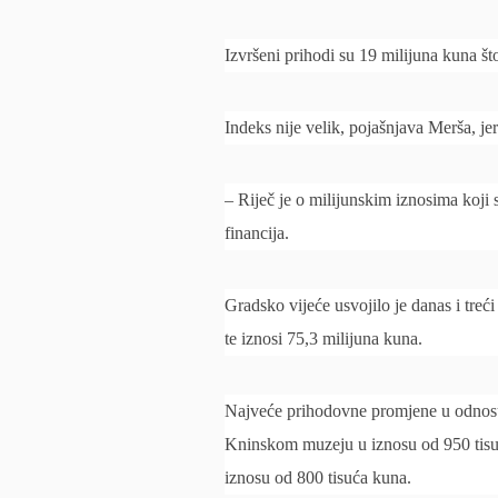
Izvršeni prihodi su 19 milijuna kuna št
Indeks nije velik, pojašnjava Merša, je
– Riječ je o milijunskim iznosima koji s
financija.
Gradsko vijeće usvojilo je danas i treć
te iznosi 75,3 milijuna kuna.
Najveće prihodovne promjene u odnosu 
Kninskom muzeju u iznosu od 950 tisuća
iznosu od 800 tisuća kuna.