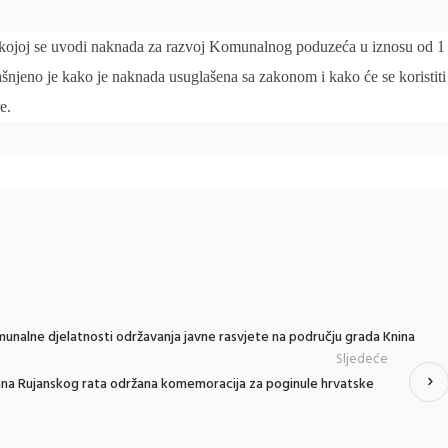
o kojoj se uvodi naknada za razvoj Komunalnog poduzeća u iznosu od 1
njeno je kako je naknada usuglašena sa zakonom i kako će se koristiti
e.
omunalne djelatnosti održavanja javne rasvjete na području grada Knina
Sljedeće
a Rujanskog rata održana komemoracija za poginule hrvatske