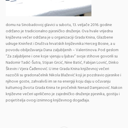
domu na Sinobadovoj glavici u subotu, 13. veljače 2016. godine
održano je tradicionalno pjesničko druženje. Ova hvale vrijedna
književna večer održana je u organizaciji Grada Knina, Glazbene
udruge Kninfest i Društva hrvatskih književnika Herceg Bosne, a u
povodu obilježavanja Dana zaljubljenih – Valentinova. Pod geslom
”Za zaljubljene i one koje vjeruju u ljubav” svoje stihove govorili su
Nadomir Tadić-Šutra, Stipan Grcić, Nine Batić, Fabijan Lovrić, Dinko
Škevin i Vjera Čađenović. U ime Grada Knina književnoj večeri
nazočili su gradonačelnik Nikola Blažević koji je pozdravio pjesnike i
njihove goste, zahvalivši im se na energiji koju daju u očuvanju
kulturnog života Grada Knina te pročelnik Nenad Damjanović. Nakon
književne večeri upriličeno je zajedničko druženje pjesnika, gostiju i
posjetitelja ovog iznimnog književnog događaja.